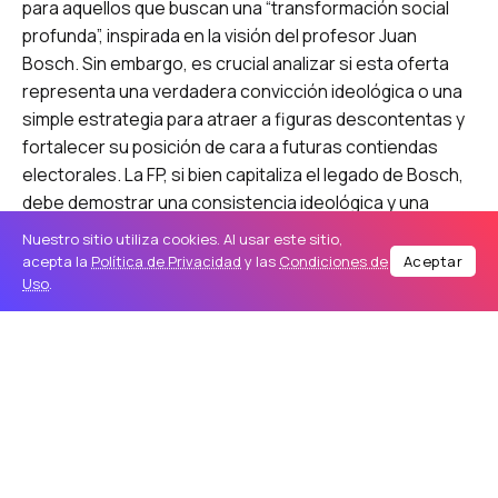
para aquellos que buscan una “transformación social
profunda”, inspirada en la visión del profesor Juan
Bosch. Sin embargo, es crucial analizar si esta oferta
representa una verdadera convicción ideológica o una
simple estrategia para atraer a figuras descontentas y
fortalecer su posición de cara a futuras contiendas
electorales. La FP, si bien capitaliza el legado de Bosch,
debe demostrar una consistencia ideológica y una
propuesta clara que vaya más allá de la mera oposición
Nuestro sitio utiliza cookies. Al usar este sitio,
al gobierno actual.
acepta la
Política de Privacidad
y las
Condiciones de
Aceptar
Uso
.
El impacto de esta deserción en el equilibrio de poder
político dominicano es innegable. El debilitamiento del
PLD, otrora fuerza hegemónica, beneficia directamente
a la FP, que se consolida como una opción viable para
aquellos votantes que buscan un cambio. No obstante,
este reacomodo también plantea desafíos para la
gobernabilidad y la estabilidad política del país. Un