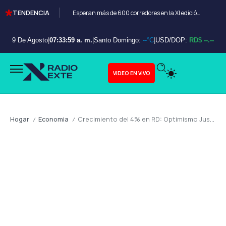
TENDENCIA
Esperan más de 600 corredores en la XI edición del Bayahibe 10K
9 De Agosto
|
07:34:01 a. m.
|
Santo Domingo:
--°C
|
USD/DOP:
RD$ --.--
VIDEO EN VIVO
Hogar
Economia
Crecimiento del 4% en RD: Optimismo Justificado, Pero Requiere Prudencia Fiscal y Reformas Estructurales
/
/