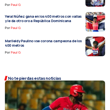
Por
Paul G.
Yeral Núñez gana en los 400 metros con vallas
y le da otro oro a República Dominicana
Por
Paul G.
Marileidy Paulino vse corona campeona de los
400 metros
Por
Paul G.
No te pierdas estas noticias