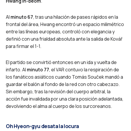
Hwang In-beom
.
Al
minuto 67
, tras una hilación de pases rápidos en la
frontal del área, Hwang encontró un espacio milimétrico
entre las líneas europeas, controló con elegancia y
definió con una frialdad absoluta ante la salida de Kovář
para firmar el 1-1.
El partido se convirtió entonces en un ida y vuelta de
infarto. Al
minuto 77
, el VAR contuvo la respiración de
los fanáticos asiáticos cuando Tomás Souček mandó a
guardar el balón al fondo de la red con otro cabezazo.
Sin embargo, tras la revisión del cuerpo arbitral, la
acción fue invalidada por una clara posición adelantada,
devolviendo el alma al cuerpo de los surcoreanos.
Oh Hyeon-gyu desata la locura