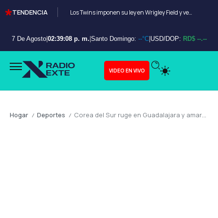
TENDENCIA
Los Twins imponen su ley en Wrigley Field y vencen a Los Cubs
7 De Agosto
|
02:39:10 p. m.
|
Santo Domingo:
--°C
|
USD/DOP:
RD$ --.--
VIDEO EN VIVO
Hogar
Deportes
Corea del Sur ruge en Guadalajara y amarga el debut de República Checa
/
/