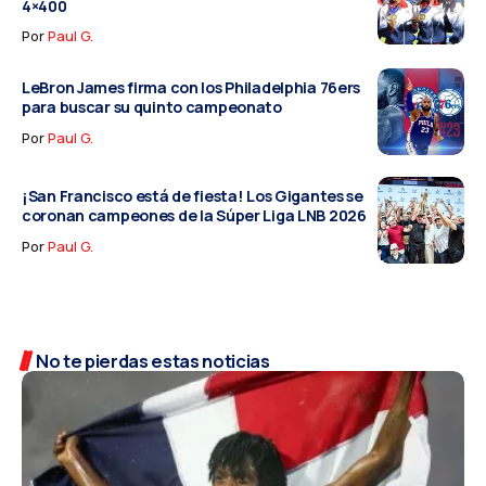
4×400
Por
Paul G.
LeBron James firma con los Philadelphia 76ers
para buscar su quinto campeonato
Por
Paul G.
¡San Francisco está de fiesta! Los Gigantes se
coronan campeones de la Súper Liga LNB 2026
Por
Paul G.
No te pierdas estas noticias