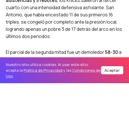
asistencias y 5 rebotes
, los Knicks salieron al tercer
cuarto con una intensidad defensiva asfixiante. San
Antonio, que había encestado 11 de sus primeros 16
triples, se congeló por completo ante la presión local,
logrando apenas un pobre 3 de 17 detrás del arco en los
últimos dos periodos.
El parcial de la segunda mitad fue un demoledor
58-30
a
favor de los de la “Gran Manzana”, liderado también por
Nuestro sitio utiliza cookies. Al usar este sitio,
una actuación consagratoria de
OG Anunoby
, quien
acepta la
Política de Privacidad
y las
Condiciones de
Aceptar
anotó 33 puntos y defendió como un auténtico titán.
Uso
.
Un final de película: El héroe inesperado
El cierre del encuentro no apto para cardíacos se
definió en las últimas posesiones:
Con solo 30 segundos en el reloj, el novato de los