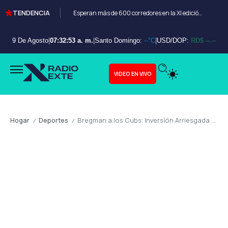
TENDENCIA
Esperan más de 600 corredores en la XI edición del Bayahibe 10K
9 De Agosto
|
07:32:54 a. m.
|
Santo Domingo:
--°C
|
USD/DOP:
RD$ --.--
VIDEO EN VIVO
Hogar
Deportes
Bregman a los Cubs: Inversión Arriesgada en un Mercado Deportivo Inflacionario y sus Consecuencias Fiscales
/
/