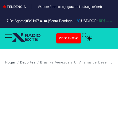
TENDENCIA
Wander Franco no jugara en los Juegos Centroamericanos y de el Caribe Santo Domingo 2026
7 De Agosto
|
03:11:08 a. m.
|
Santo Domingo:
--°C
|
USD/DOP:
RD$ --.--
VIDEO EN VIVO
Hogar
Deportes
Brasil vs. Venezuela: Un Análisis del Desempeño y su Impacto en la Estabilidad Regional
/
/