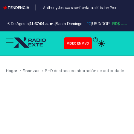
TENDENCIA
Anthony Joshua se enfrentara a Kristian Prenga en Arabia Saudita
6 De Agosto
|
11:37:06 a. m.
|
Santo Domingo:
--°C
|
USD/DOP:
RD$ --.--
VIDEO EN VIVO
Hogar
Finanzas
BHD destaca colaboración de autoridades tras fraude millonario y asegura protección de depósitos
/
/