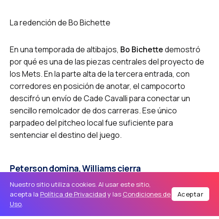
La redención de Bo Bichette
En una temporada de altibajos,
Bo Bichette
demostró
por qué es una de las piezas centrales del proyecto de
los Mets. En la parte alta de la tercera entrada, con
corredores en posición de anotar, el campocorto
descifró un envío de Cade Cavalli para conectar un
sencillo remolcador de dos carreras. Ese único
parpadeo del pitcheo local fue suficiente para
sentenciar el destino del juego.
Peterson domina, Williams cierra
Nuestro sitio utiliza cookies. Al usar este sitio,
El abridor zurdo
David Peterson
(3-4) cumplió con una
acepta la
Política de Privacidad
y las
Condiciones de
Aceptar
labor quirúrgica. A lo largo de cinco episodios, Peterson
Uso
.
limitó el daño a una sola carrera y cinco hits,