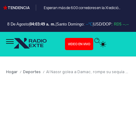
TENDENCIA
Esperan más de 600 corredores en la XI edición del Bayahibe 10K
8 De Agosto
|
04:03:50 a. m.
|
Santo Domingo:
--°C
|
USD/DOP:
RD$ --.--
VIDEO EN VIVO
Hogar
Deportes
Al Nassr golea a Damac, rompe su sequía y se corona campeón de la Liga Saudí con doblete de Cristiano Ronaldo
/
/