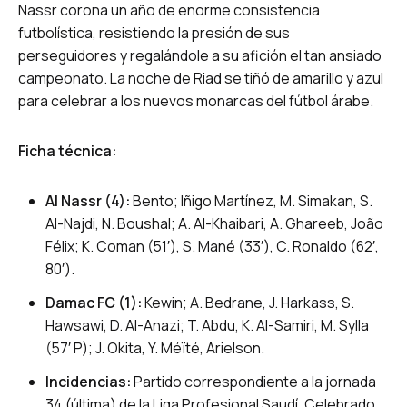
Nassr corona un año de enorme consistencia
futbolística, resistiendo la presión de sus
perseguidores y regalándole a su afición el tan ansiado
campeonato. La noche de Riad se tiñó de amarillo y azul
para celebrar a los nuevos monarcas del fútbol árabe.
Ficha técnica:
Al Nassr (4):
Bento; Iñigo Martínez, M. Simakan, S.
Al-Najdi, N. Boushal; A. Al-Khaibari, A. Ghareeb, João
Félix; K. Coman (51′), S. Mané (33′), C. Ronaldo (62′,
80′).
Damac FC (1):
Kewin; A. Bedrane, J. Harkass, S.
Hawsawi, D. Al-Anazi; T. Abdu, K. Al-Samiri, M. Sylla
(57′ P); J. Okita, Y. Méïté, Arielson.
Incidencias:
Partido correspondiente a la jornada
34 (última) de la Liga Profesional Saudí. Celebrado