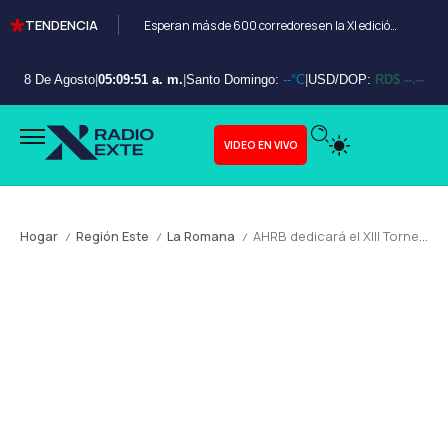
TENDENCIA
Esperan más de 600 corredores en la XI edición del Bayahibe 10K
8 De Agosto
|
05:09:53 a. m.
|
Santo Domingo:
--°C
|
USD/DOP:
RD$ --.--
VIDEO EN VIVO
Hogar
Región Este
La Romana
AHRB dedicará el XIII Torneo de Golf La Romana a Deyanira Pappaterra
/
/
/