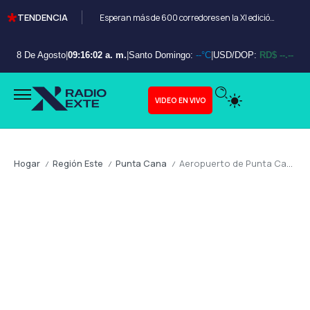
TENDENCIA
Esperan más de 600 corredores en la XI edición del Bayahibe 10K
8 De Agosto
|
09:16:03 a. m.
|
Santo Domingo:
--°C
|
USD/DOP:
RD$ --.--
VIDEO EN VIVO
Hogar
Región Este
Punta Cana
Aeropuerto de Punta Cana es reconocido como el mejor del Caribe: ejemplo de inversión y eficiencia
/
/
/