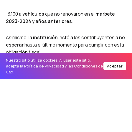
· 3,100 a
vehículos
que no renovaron en el
marbete
2023-2024
y
años anteriores
.
Asimismo, la
institución
instó a los contribuyentes a
no
esperar
hasta el último momento para cumplir con esta
obligación fiscal.
Nuestro sitio utiliza cookies. Al usar este sitio,
acepta la
Política de Privacidad
y las
Condiciones de
Aceptar
Asimismo, la
institución
instó a los contribuyentes a
no
Uso
.
esperar
hasta el último momento para cumplir con esta
obligación fiscal.
Publicidad Paga