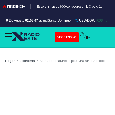
TENDENCIA
Esperan más de 600 corredores en la XI edición del Bayahibe 10K
9 De Agosto
|
02:08:49 a. m.
|
Santo Domingo:
--°C
|
USD/DOP:
RD$ --.--
VIDEO EN VIVO
Hogar
Economia
Abinader endurece postura ante Aerodom: Exigencia de Cumplimiento Contractual y Defensa de la Institucionalidad
/
/