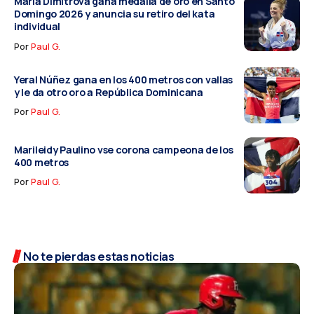
María Dimitrova gana medalla de oro en Santo
Domingo 2026 y anuncia su retiro del kata
individual
Por
Paul G.
Yeral Núñez gana en los 400 metros con vallas
y le da otro oro a República Dominicana
Por
Paul G.
Marileidy Paulino vse corona campeona de los
400 metros
Por
Paul G.
No te pierdas estas noticias