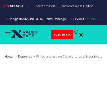
TENDENCIA
Esperan más de 600 corredores en la XI edición del Bayahibe 10K
9 De Agosto
|
06:24:07 a. m.
|
Santo Domingo:
--°C
|
USD/DOP:
RD$ --.--
VIDEO EN VIVO
Hogar
Deportes
Fin de una era en Cleveland: Joel Bitonio anuncia su retiro de la NFL tras 12 años con cleveland browns
/
/