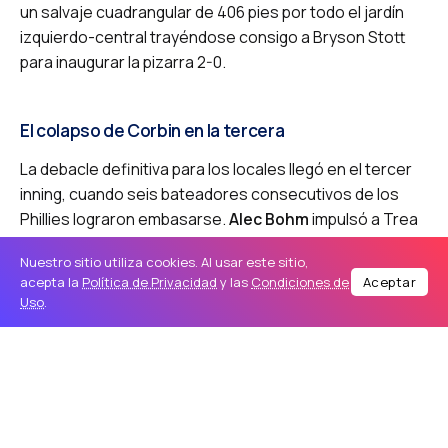
un salvaje cuadrangular de 406 pies por todo el jardín
izquierdo-central trayéndose consigo a Bryson Stott
para inaugurar la pizarra 2-0.
El colapso de Corbin en la tercera
La debacle definitiva para los locales llegó en el tercer
inning, cuando seis bateadores consecutivos de los
Phillies lograron embasarse.
Alec Bohm
impulsó a Trea
Turner con un sencillo productor, seguido
Nuestro sitio utiliza cookies. Al usar este sitio,
inmediatamente por otra línea remolcalcadora de
J.T.
acepta la
Política de Privacidad
y las
Condiciones de
Aceptar
Realmuto
que mandó a Bryce Harper a la registradora.
Uso
.
Finalmente, la paciencia en el plato de Bryson Stott dio
frutos al negociar un pasaporte con las bases llenas,
forzando la carrera de Brandon Marsh para poner un
contundente 5-0.